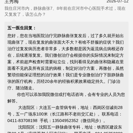
2026-07-12
王秀梅
我住庄河市内，静脉曲张7、8年前在庄河市中心医院手术过，现在
又复发了，该怎么办？
五一医生回复：
您好，您在当地医院治疗完静脉曲张复发后，过了多久就开始出
现曲张了，现在复发的曲张面大不大？有啥不舒服的症状？我们
治疗过复发病历患者非常多，大多数都是因为返流病点病根还存
在，后续逐渐复发。我们微创治疗会根据你的实际情况来制定方
案，术前超声检查时需要站立位，找到看得见的曲张和隐藏在里
面看不见的及所有反流的病根，制定好治疗方案，再微创，虽然
繁琐但能
保证理想的治疗效果
！我们是专业微创治疗下肢静脉曲
张的医疗机构，历经20余年的经验积累效果稳定持久。门诊治
疗、随治随走。
你也可以添加我院微信或打电话咨询，会有专业的人员为您
解答。
大连院区：大连五一血管病专科，地址：西岗区信诚街28
号，五一广场东100米（长江路和不老街交汇处）。联系电话：
0411-83708198 手机：13504952352（微信同步）。
沈阳院区：沈阳五一静脉曲张专科，地址：铁西区建设东