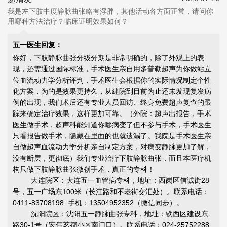
我是左下肢中度静脉曲张略有浮胖，其他活动各方面正常，请问你
用哪种方法治疗？临床证明效果如何？
五一医生回复：
你好，下肢静脉曲张分级分期是非常明确的，除了外观上的表
现，还需通过国际标准，手术医生亲自用多普勒超声为你做站立
位血流动力学分析评判，手术医生会根据你的实际情况制定个性
化方案，为的是效果更持久，从建院到目前为止还未发现复发病
例的出现，我们术后还有专业人员回访、终身免费超声复查的跟
踪来确定治疗效果，这样更加可靠。（外院：超声出报告，手术
医生做手术，超声科能知道你哪病变了但不参与手术，手术医生
只看报告做手术，隐藏在里面的也就遗漏了。我院是手术医生亲
自做超声血流动力学分析亲自制定方案，对病变静脉更加了解，
没有断层，更彻底）我们专业治疗下肢静脉曲张，而且本医疗机
构只做下肢静脉曲张微创手术，真正的专科！
大连院区：大连五一血管病专科，地址：西岗区信诚街28
号，五一广场东100米（长江路和不老街交汇处）。联系电话：
0411-83708198 手机：13504952352（微信同步）。
沈阳院区：沈阳五一静脉曲张专科，地址：铁西区建设东
路30-1号（宏伟茗都小区南门口）。联系电话：024-25752288