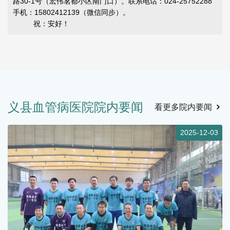
路30-1号（宏伟茗都小区南门口）。联系电话：024-25752288
手机：15802412139（微信同步）。
祝：安好！
义县血管病医院院内要闻
看更多院内要闻
4
2025-12-03