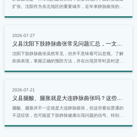
扩张。沈阳作为东北地区的重要城市，近年来静脉曲张的发
病率逐年上升。
2026-07-27
义县沈阳下肢静脉曲张常见问题汇总，一文看
懂
沈阳下肢静脉曲张虽然常见，但并不意味着可以忽视。了解
疾病表现，掌握正确的预防方法，并在出现异常时及时进行
检查，是维护腿部健康的重要方式。对于沈阳地区居民来
说，如果发现腿部出现青筋明显、酸胀疼痛、水肿等情况，
可以选择正规医疗机构进行专业评估。
2026-07-21
义县腿酸、腿胀就是大连静脉曲张吗？这些症
状别忽视
腿酸、腿胀并不一定就是大连静脉曲张，但这些看似普通的
不适症状，也可能是下肢静脉健康出现问题的信号。特别是
长期站立、久坐、有家族史或年龄增长的人群，更应关注腿
部变化。面对反复出现的腿部酸胀问题，不能简单归因于疲