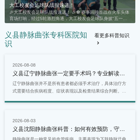
大工校友会足球队战报速递！
🎉大工校友会足球队战报速递！ 🎉⚽ 赛事回顾首战在火车头体
育场打响，经过5轮激烈角逐，大工校友会足球队身披“五一静
脉曲张专科”战袍，以4胜1平的傲人战绩，稳居A组第二！🏆 战
绩一览• ✅ 胜 × 4• ⚖️ 平 × 1• ❌ 负 ×
义县静脉曲张专科医院知
看更多科普知识
识
2026-08-08
义县辽宁静脉曲张一定要手术吗？专业解读治
疗方式！
辽宁静脉曲张并不是所有患者都必须手术治疗，具体治疗方
式需要结合疾病程度、症状表现以及检查结果综合判断。早
期患者可以通过生活管理和保守治疗进行改善，而症状明显
或病情进展的患者，则可能需要进一步采取微创或手术治
疗。
2026-08-03
义县沈阳静脉曲张科普：如何有效预防，守护
你的健康血管
静脉曲张是一种常见的血管疾病，主要表现为下肢静脉迂曲