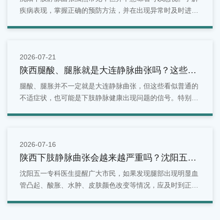
疾病表现，掌握正确的预防方法，并在出现异常时及时进行
检查，是维护腿部健康的重要方式。对于沈阳地区居民来
说，如果发现腿部出现青筋明显、酸胀疼痛、水肿等情况，
可以选择正规医疗机构进行专业评估。
2026-07-21
陕西腿酸、腿胀就是大连静脉曲张吗？这些症
状别忽视
腿酸、腿胀并不一定就是大连静脉曲张，但这些看似普通的
不适症状，也可能是下肢静脉健康出现问题的信号。特别是
长期站立、久坐、有家族史或年龄增长的人群，更应关注腿
部变化。面对反复出现的腿部酸胀问题，不能简单归因于疲
劳。
2026-07-16
陕西下肢静脉曲张会越来越严重吗？沈阳五一
专科医生为您解答！
沈阳五一专科医生提醒广大市民，如果发现腿部出现明显血
管凸起、酸胀、水肿、皮肤颜色改变等情况，应及时到正规
医院就诊，接受专业检查和评估，根据自身病情选择合适的
治疗方案，切勿因症状较轻而长期拖延，以免影响下肢静脉