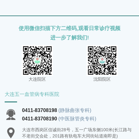
健康和生活质量。
使用微信扫描下方二维码,观看日常诊疗视频
进一步了解我们!
大连院区
沈阳院区
大连五一血管病专科医院
0411-83708198
(静脉曲张专科)
0411-83708190
(中医脉管炎专科)
大连市西岗区信诚街28号，五一广场东侧100米(长江路与
不老街交会处，201路有轨电车大同街站道南即是)