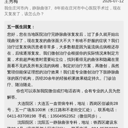
2026-07-12
王秀梅
我住庄河市内，静脉曲张7、8年前在庄河市中心医院手术过，现在
又复发了，该怎么办？
五一医生回复：
您好，您在当地医院治疗完静脉曲张复发后，过了多久就开始出
现曲张了，现在复发的曲张面大不大？有啥不舒服的症状？我们
治疗过复发病历患者非常多，大多数都是因为返流病点病根还存
在，后续逐渐复发。我们微创治疗会根据你的实际情况来制定方
案，术前超声检查时需要站立位，找到看得见的曲张和隐藏在里
面看不见的及所有反流的病根，制定好治疗方案，再微创，虽然
繁琐但能
保证理想的治疗效果
！我们是专业微创治疗下肢静脉曲
张的医疗机构，历经20余年的经验积累效果稳定持久。门诊治
疗、随治随走。
你也可以添加我院微信或打电话咨询，会有专业的人员为您
解答。
大连院区：大连五一血管病专科，地址：西岗区信诚街28
号，五一广场东100米（长江路和不老街交汇处）。联系电话：
0411-83708198 手机：13504952352（微信同步）。
沈阳院区：沈阳五一静脉曲张专科，地址：铁西区建设东