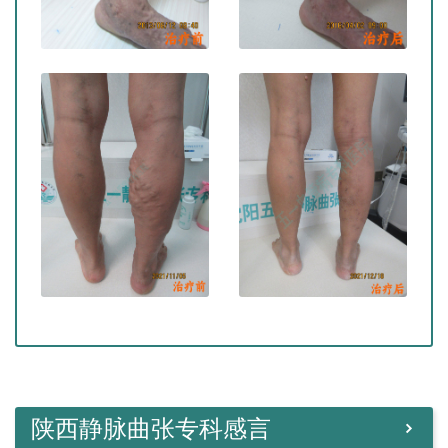
陕西静脉曲张专科感言