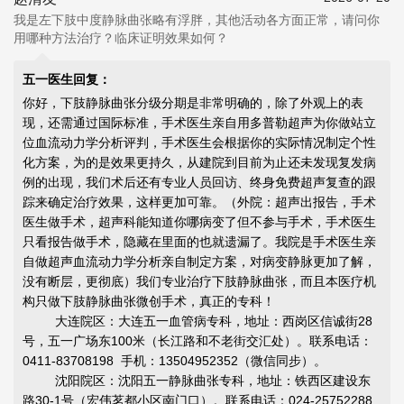
我是左下肢中度静脉曲张略有浮胖，其他活动各方面正常，请问你
用哪种方法治疗？临床证明效果如何？
五一医生回复：
你好，下肢静脉曲张分级分期是非常明确的，除了外观上的表
现，还需通过国际标准，手术医生亲自用多普勒超声为你做站立
位血流动力学分析评判，手术医生会根据你的实际情况制定个性
化方案，为的是效果更持久，从建院到目前为止还未发现复发病
例的出现，我们术后还有专业人员回访、终身免费超声复查的跟
踪来确定治疗效果，这样更加可靠。（外院：超声出报告，手术
医生做手术，超声科能知道你哪病变了但不参与手术，手术医生
只看报告做手术，隐藏在里面的也就遗漏了。我院是手术医生亲
自做超声血流动力学分析亲自制定方案，对病变静脉更加了解，
没有断层，更彻底）我们专业治疗下肢静脉曲张，而且本医疗机
构只做下肢静脉曲张微创手术，真正的专科！
大连院区：大连五一血管病专科，地址：西岗区信诚街28
号，五一广场东100米（长江路和不老街交汇处）。联系电话：
0411-83708198 手机：13504952352（微信同步）。
沈阳院区：沈阳五一静脉曲张专科，地址：铁西区建设东
路30-1号（宏伟茗都小区南门口）。联系电话：024-25752288