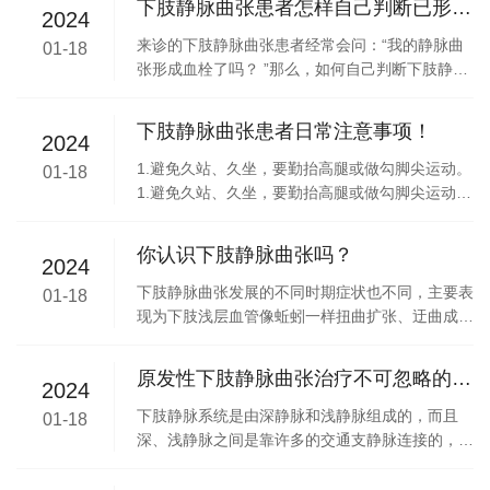
下肢静脉曲张患者怎样自己判断已形成
2024
家来告诉你。
血栓！
来诊的下肢静脉曲张患者经常会问：“我的静脉曲
01-18
张形成血栓了吗？ ”那么，如何自己判断下肢静脉
曲张已形成血栓了呢？下面就由五一血管病专科专
家来告诉大家吧。
下肢静脉曲张患者日常注意事项！
2024
1.避免久站、久坐，要勤抬高腿或做勾脚尖运动。
01-18
1.避免久站、久坐，要勤抬高腿或做勾脚尖运动。
2.应养成穿弹力袜运动的习惯，如散步、游泳、骑
脚踏车等，避免跑、跳等剧烈运动。
你认识下肢静脉曲张吗？
2024
下肢静脉曲张发展的不同时期症状也不同，主要表
01-18
现为下肢浅层血管像蚯蚓一样扭曲扩张、迂曲成团
而凸出皮肤表面，影响腿部美观。下面就让我们一
起来认识一下肢静脉曲张吧。
原发性下肢静脉曲张治疗不可忽略的一
2024
步：结扎病变交通支静脉
下肢静脉系统是由深静脉和浅静脉组成的，而且
01-18
深、浅静脉之间是靠许多的交通支静脉连接的，使
人体下肢静脉血回流构成了由下至上、由浅至深的
立体网状循环系统。原发性下肢静脉曲张主要是因