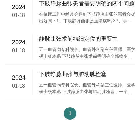
下肢静脉曲张患者需要明确的两个问题
2024
为下肢血液由深静脉向浅静脉
在临床工作中经常会遇到下肢静脉曲张的患者会提
01-18
出疑问：1、下肢静脉曲张是血液病吗？2、手术
取出曲张病变的血管后会影响到下肢的血液循环
吗？
静脉曲张术前精细定位的重要性
2024
五一血管病专科院长、血管外科副主任医师、医学
01-18
硕士杨本迅:下肢静脉曲张术前需明确全部病变血
管的体表投射轨迹。外观可见的曲张血管仅仅是其
病变的一部分，而重要的病原点隐匿并复杂多样，
下肢静脉曲张与肺动脉栓塞
2024
尤其是众多的贯通支静脉(
五一血管病专科院长、血管外科副主任医师、医学
01-18
硕士杨本迅:下肢静脉曲张与肺动脉栓塞，一个病
在腿，一个病在肺，看似不相关，其实不然。据临
床统计，肺动脉栓塞的栓子约80%~90%来源于下
肢静脉。在薄弱的曲张
1