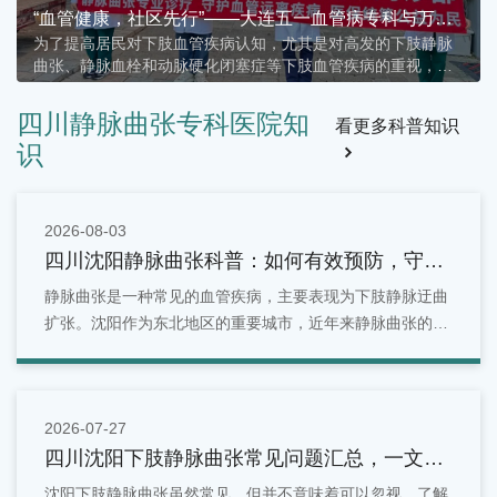
“血管健康，社区先行”——大连五一血管病专科与万科
为了提高居民对下肢血管疾病认知，尤其是对高发的下肢静脉
城市花园红色物业共筑健康屏障
曲张、静脉血栓和动脉硬化闭塞症等下肢血管疾病的重视，近
期大连五一血管病专家团队应邀来到大连万科城市花园小区，
为那里的居民送去了一场别开生面的下肢血管疾病健康科普课
四川静脉曲张专科医院知
看更多科普知识
堂。
识
2026-08-03
四川沈阳静脉曲张科普：如何有效预防，守护
你的健康血管
静脉曲张是一种常见的血管疾病，主要表现为下肢静脉迂曲
扩张。沈阳作为东北地区的重要城市，近年来静脉曲张的发
病率逐年上升。
2026-07-27
四川沈阳下肢静脉曲张常见问题汇总，一文看
懂
沈阳下肢静脉曲张虽然常见，但并不意味着可以忽视。了解