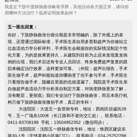
我是左下肢中度静脉曲张略有浮胖，其他活动各方面正常，请问你
用哪种方法治疗？临床证明效果如何？
五一医生回复：
你好，下肢静脉曲张分级分期是非常明确的，除了外观上的表
现，还需通过国际标准，手术医生亲自用多普勒超声为你做站立
位血流动力学分析评判，手术医生会根据你的实际情况制定个性
化方案，为的是效果更持久，从建院到目前为止还未发现复发病
例的出现，我们术后还有专业人员回访、终身免费超声复查的跟
踪来确定治疗效果，这样更加可靠。（外院：超声出报告，手术
医生做手术，超声科能知道你哪病变了但不参与手术，手术医生
只看报告做手术，隐藏在里面的也就遗漏了。我院是手术医生亲
自做超声血流动力学分析亲自制定方案，对病变静脉更加了解，
没有断层，更彻底）我们专业治疗下肢静脉曲张，而且本医疗机
构只做下肢静脉曲张微创手术，真正的专科！
大连院区：大连五一血管病专科，地址：西岗区信诚街28
号，五一广场东100米（长江路和不老街交汇处）。联系电话：
0411-83708198 手机：13504952352（微信同步）。
沈阳院区：沈阳五一静脉曲张专科，地址：铁西区建设东
路30-1号（宏伟茗都小区南门口）。联系电话：024-25752288