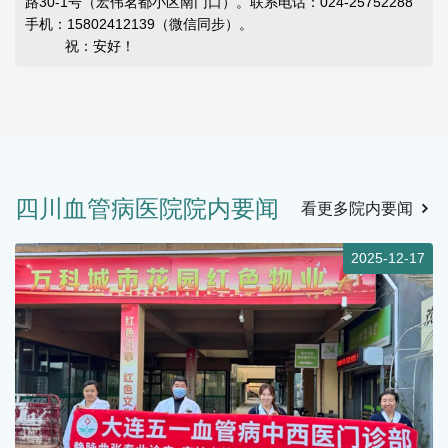
路30-1号（宏伟茗都小区南门口）。联系电话：024-25752288
手机：15802412139（微信同步）。
祝：安好！
四川血管病医院院内要闻
看更多院内要闻
9
2025-12-17