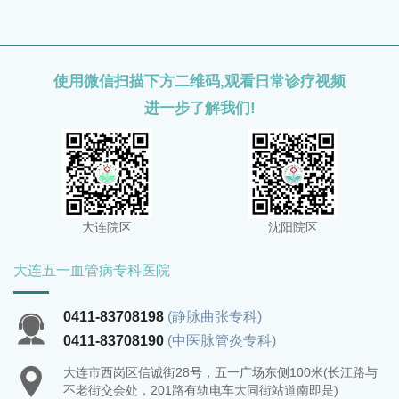
健康和生活质量。
使用微信扫描下方二维码,观看日常诊疗视频
进一步了解我们!
大连院区
沈阳院区
大连五一血管病专科医院
0411-83708198
(静脉曲张专科)
0411-83708190
(中医脉管炎专科)
大连市西岗区信诚街28号，五一广场东侧100米(长江路与
不老街交会处，201路有轨电车大同街站道南即是)