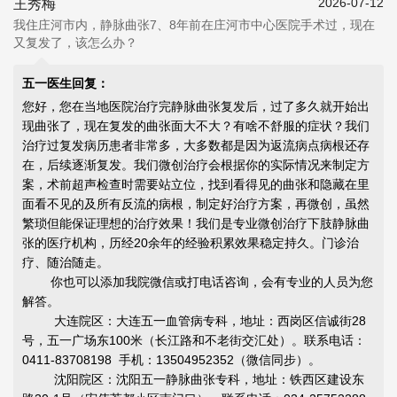
2026-07-12
王秀梅
我住庄河市内，静脉曲张7、8年前在庄河市中心医院手术过，现在
又复发了，该怎么办？
五一医生回复：
您好，您在当地医院治疗完静脉曲张复发后，过了多久就开始出
现曲张了，现在复发的曲张面大不大？有啥不舒服的症状？我们
治疗过复发病历患者非常多，大多数都是因为返流病点病根还存
在，后续逐渐复发。我们微创治疗会根据你的实际情况来制定方
案，术前超声检查时需要站立位，找到看得见的曲张和隐藏在里
面看不见的及所有反流的病根，制定好治疗方案，再微创，虽然
繁琐但能
保证理想的治疗效果
！我们是专业微创治疗下肢静脉曲
张的医疗机构，历经20余年的经验积累效果稳定持久。门诊治
疗、随治随走。
你也可以添加我院微信或打电话咨询，会有专业的人员为您
解答。
大连院区：大连五一血管病专科，地址：西岗区信诚街28
号，五一广场东100米（长江路和不老街交汇处）。联系电话：
0411-83708198 手机：13504952352（微信同步）。
沈阳院区：沈阳五一静脉曲张专科，地址：铁西区建设东