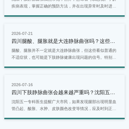
疾病表现，掌握正确的预防方法，并在出现异常时及时进行
检查，是维护腿部健康的重要方式。对于沈阳地区居民来
说，如果发现腿部出现青筋明显、酸胀疼痛、水肿等情况，
可以选择正规医疗机构进行专业评估。
2026-07-21
四川腿酸、腿胀就是大连静脉曲张吗？这些症
状别忽视
腿酸、腿胀并不一定就是大连静脉曲张，但这些看似普通的
不适症状，也可能是下肢静脉健康出现问题的信号。特别是
长期站立、久坐、有家族史或年龄增长的人群，更应关注腿
部变化。面对反复出现的腿部酸胀问题，不能简单归因于疲
劳。
2026-07-16
四川下肢静脉曲张会越来越严重吗？沈阳五一
专科医生为您解答！
沈阳五一专科医生提醒广大市民，如果发现腿部出现明显血
管凸起、酸胀、水肿、皮肤颜色改变等情况，应及时到正规
医院就诊，接受专业检查和评估，根据自身病情选择合适的
治疗方案，切勿因症状较轻而长期拖延，以免影响下肢静脉