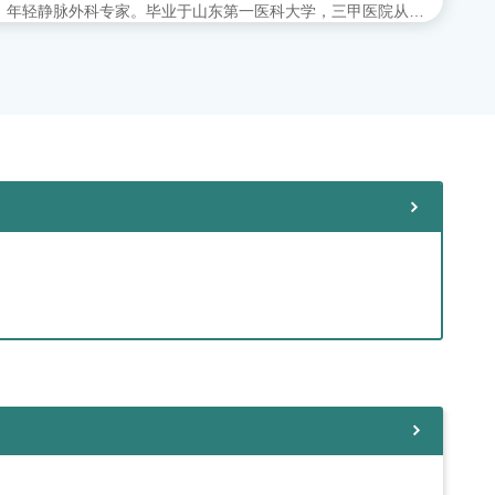
年轻静脉外科专家。毕业于山东第一医科大学，三甲医院从事
外科多年，擅长下肢静脉曲张各种微创手术。