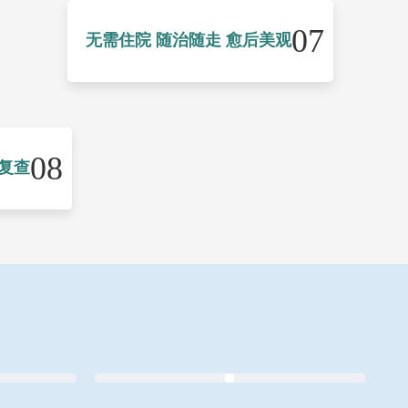
07
无需住院 随治随走 愈后美观
08
复查