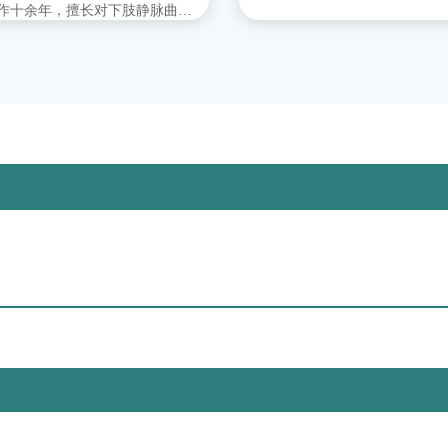
作十余年，擅长对下肢静脉曲张
。