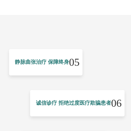
05
静脉曲张治疗 保障终身
06
诚信诊疗 拒绝过度医疗欺骗患者