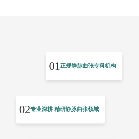
01
正规静脉曲张专科机构
02
专业深耕 精研静脉曲张领域