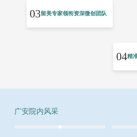
03
留美专家领衔资深微创团队
04
精
广安院内风采