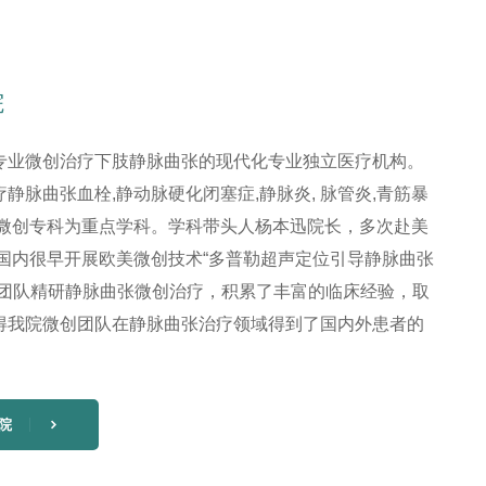
院
专业微创治疗下肢静脉曲张的现代化专业独立医疗机构。
静脉曲张血栓,静动脉硬化闭塞症,静脉炎, 脉管炎,青筋暴
张微创专科为重点学科。学科带头人杨本迅院长，多次赴美
在国内很早开展欧美微创技术“多普勒超声定位引导静脉曲张
创团队精研静脉曲张微创治疗，积累了丰富的临床经验，取
得我院微创团队在静脉曲张治疗领域得到了国内外患者的
院