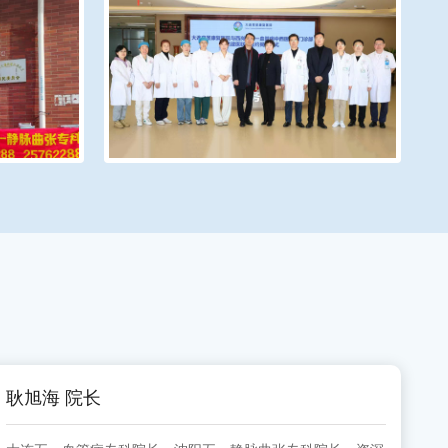
耿旭海 院长