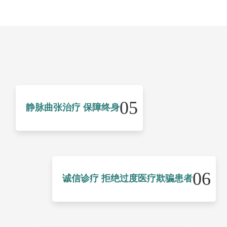
05
静脉曲张治疗 保障终身
06
诚信诊疗 拒绝过度医疗欺骗患者