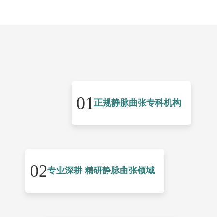
01
正规静脉曲张专科机构
02
专业深耕 精研静脉曲张领域