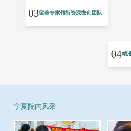
03
留美专家领衔资深微创团队
04
精
宁夏院内风采