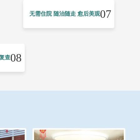
07
无需住院 随治随走 愈后美观
08
复查