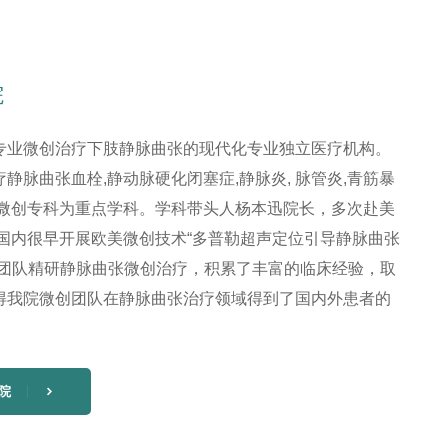
院
专业微创治疗下肢静脉曲张的现代化专业独立医疗机构。
静脉曲张血栓,静动脉硬化闭塞症,静脉炎, 脉管炎,青筋暴
张微创专科为重点学科。学科带头人杨本迅院长，多次赴美
在国内很早开展欧美微创技术“多普勒超声定位引导静脉曲张
创团队精研静脉曲张微创治疗，积累了丰富的临床经验，取
得我院微创团队在静脉曲张治疗领域得到了国内外患者的
院