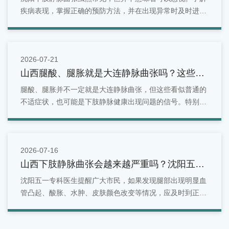
疾病表现，掌握正确的预防方法，并在出现异常时及时进行
检查，是维护腿部健康的重要方式。对于沈阳地区居民来
说，如果发现腿部出现青筋明显、酸胀疼痛、水肿等情况，
可以选择正规医疗机构进行专业评估。
2026-07-21
山西腿酸、腿胀就是大连静脉曲张吗？这些症
状别忽视
腿酸、腿胀并不一定就是大连静脉曲张，但这些看似普通的
不适症状，也可能是下肢静脉健康出现问题的信号。特别是
长期站立、久坐、有家族史或年龄增长的人群，更应关注腿
部变化。面对反复出现的腿部酸胀问题，不能简单归因于疲
劳。
2026-07-16
山西下肢静脉曲张会越来越严重吗？沈阳五一
专科医生为您解答！
沈阳五一专科医生提醒广大市民，如果发现腿部出现明显血
管凸起、酸胀、水肿、皮肤颜色改变等情况，应及时到正规
医院就诊，接受专业检查和评估，根据自身病情选择合适的
治疗方案，切勿因症状较轻而长期拖延，以免影响下肢静脉