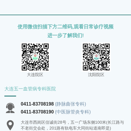
健康和生活质量。
使用微信扫描下方二维码,观看日常诊疗视频
进一步了解我们!
大连院区
沈阳院区
大连五一血管病专科医院
0411-83708198
(静脉曲张专科)
0411-83708190
(中医脉管炎专科)
大连市西岗区信诚街28号，五一广场东侧100米(长江路与
不老街交会处，201路有轨电车大同街站道南即是)