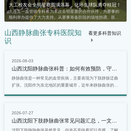
下肢静脉曲张的诊断方法
大连五一血管病专科主任、血管外科副主任医师、医学硕士杨
本迅: 下肢静脉曲张疾病目前常用诊断方法有如下三种：止血带
捆扎测试法、下肢顺行或逆行性静脉造影、彩色多普勒超声
山西静脉曲张专科医院知
看更多科普知识
识
2026-08-03
山西沈阳静脉曲张科普：如何有效预防，守护
你的健康血管
静脉曲张是一种常见的血管疾病，主要表现为下肢静脉迂曲
扩张。沈阳作为东北地区的重要城市，近年来静脉曲张的发
病率逐年上升。
2026-07-27
山西沈阳下肢静脉曲张常见问题汇总，一文看
懂
沈阳下肢静脉曲张虽然常见，但并不意味着可以忽视。了解