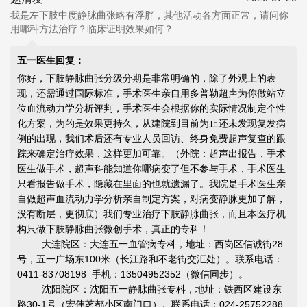
我是左下肢中度静脉曲张略有浮胖，其他活动各方面正常，请问你
用哪种方法治疗？临床证明效果如何？
五一医生回复：
你好，下肢静脉曲张分级分期是非常明确的，除了外观上的表
现，还需通过国际标准，手术医生亲自用多普勒超声为你做站立
位血流动力学分析评判，手术医生会根据你的实际情况制定个性
化方案，为的是效果更持久，从建院到目前为止还未发现复发病
例的出现，我们术后还有专业人员回访、终身免费超声复查的跟
踪来确定治疗效果，这样更加可靠。（外院：超声出报告，手术
医生做手术，超声科能知道你哪病变了但不参与手术，手术医生
只看报告做手术，隐藏在里面的也就遗漏了。我院是手术医生亲
自做超声血流动力学分析亲自制定方案，对病变静脉更加了解，
没有断层，更彻底）我们专业治疗下肢静脉曲张，而且本医疗机
构只做下肢静脉曲张微创手术，真正的专科！
大连院区：大连五一血管病专科，地址：西岗区信诚街28
号，五一广场东100米（长江路和不老街交汇处）。联系电话：
0411-83708198 手机：13504952352（微信同步）。
沈阳院区：沈阳五一静脉曲张专科，地址：铁西区建设东
路30-1号（宏伟茗都小区南门口）。联系电话：024-25752288