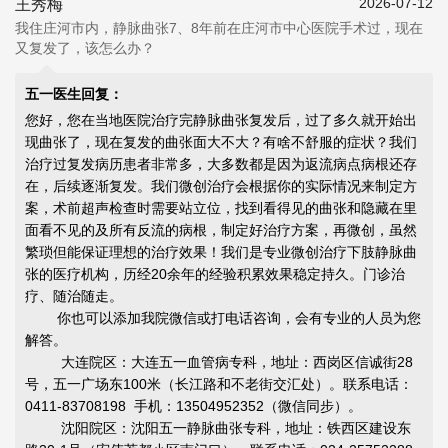
2026-07-12
王秀梅
我住庄河市内，静脉曲张7、8年前在庄河市中心医院手术过，现在
又复发了，该怎么办？
五一医生回复：
您好，您在当地医院治疗完静脉曲张复发后，过了多久就开始出
现曲张了，现在复发的曲张面大不大？有啥不舒服的症状？我们
治疗过复发病历患者非常多，大多数都是因为返流病点病根还存
在，后续逐渐复发。我们微创治疗会根据你的实际情况来制定方
案，术前超声检查时需要站立位，找到看得见的曲张和隐藏在里
面看不见的及所有反流的病根，制定好治疗方案，再微创，虽然
繁琐但能
保证理想的治疗效果
！我们是专业微创治疗下肢静脉曲
张的医疗机构，历经20余年的经验积累效果稳定持久。门诊治
疗、随治随走。
你也可以添加我院微信或打电话咨询，会有专业的人员为您
解答。
大连院区：大连五一血管病专科，地址：西岗区信诚街28
号，五一广场东100米（长江路和不老街交汇处）。联系电话：
0411-83708198 手机：13504952352（微信同步）。
沈阳院区：沈阳五一静脉曲张专科，地址：铁西区建设东