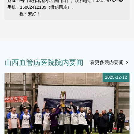
路30-1号（宏伟茗都小区南门口）。联系电话：024-25752288
手机：15802412139（微信同步）。
祝：安好！
山西血管病医院院内要闻
看更多院内要闻
2
2025-12-05