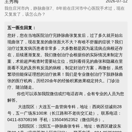
2026-07-12
王秀梅
我住庄河市内，静脉曲张7、8年前在庄河市中心医院手术过，现在
又复发了，该怎么办？
五一医生回复：
您好，您在当地医院治疗完静脉曲张复发后，过了多久就开始出
现曲张了，现在复发的曲张面大不大？有啥不舒服的症状？我们
治疗过复发病历患者非常多，大多数都是因为返流病点病根还存
在，后续逐渐复发。我们微创治疗会根据你的实际情况来制定方
案，术前超声检查时需要站立位，找到看得见的曲张和隐藏在里
面看不见的及所有反流的病根，制定好治疗方案，再微创，虽然
繁琐但能
保证理想的治疗效果
！我们是专业微创治疗下肢静脉曲
张的医疗机构，历经20余年的经验积累效果稳定持久。门诊治
疗、随治随走。
你也可以添加我院微信或打电话咨询，会有专业的人员为您
解答。
大连院区：大连五一血管病专科，地址：西岗区信诚街28
号，五一广场东100米（长江路和不老街交汇处）。联系电话：
0411-83708198 手机：13504952352（微信同步）。
沈阳院区：沈阳五一静脉曲张专科，地址：铁西区建设东