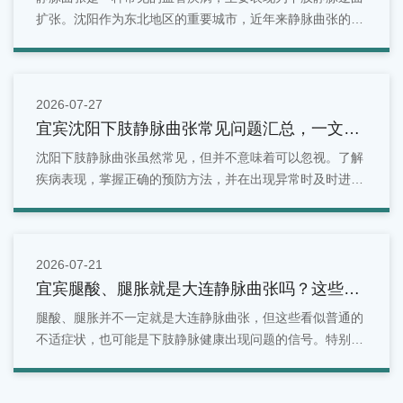
扩张。沈阳作为东北地区的重要城市，近年来静脉曲张的发
病率逐年上升。
2026-07-27
宜宾沈阳下肢静脉曲张常见问题汇总，一文看
懂
沈阳下肢静脉曲张虽然常见，但并不意味着可以忽视。了解
疾病表现，掌握正确的预防方法，并在出现异常时及时进行
检查，是维护腿部健康的重要方式。对于沈阳地区居民来
说，如果发现腿部出现青筋明显、酸胀疼痛、水肿等情况，
可以选择正规医疗机构进行专业评估。
2026-07-21
宜宾腿酸、腿胀就是大连静脉曲张吗？这些症
状别忽视
腿酸、腿胀并不一定就是大连静脉曲张，但这些看似普通的
不适症状，也可能是下肢静脉健康出现问题的信号。特别是
长期站立、久坐、有家族史或年龄增长的人群，更应关注腿
部变化。面对反复出现的腿部酸胀问题，不能简单归因于疲