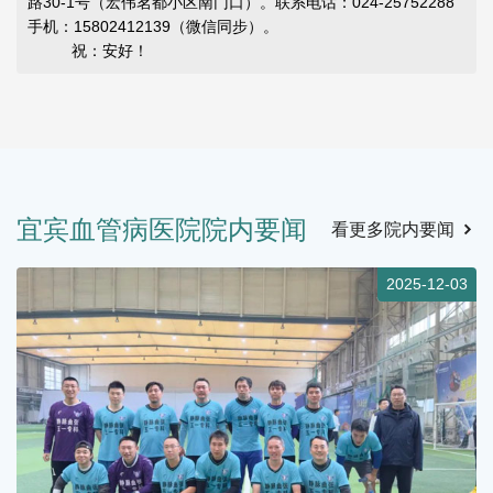
路30-1号（宏伟茗都小区南门口）。联系电话：024-25752288
手机：15802412139（微信同步）。
祝：安好！
宜宾血管病医院院内要闻
看更多院内要闻
4
2025-12-03