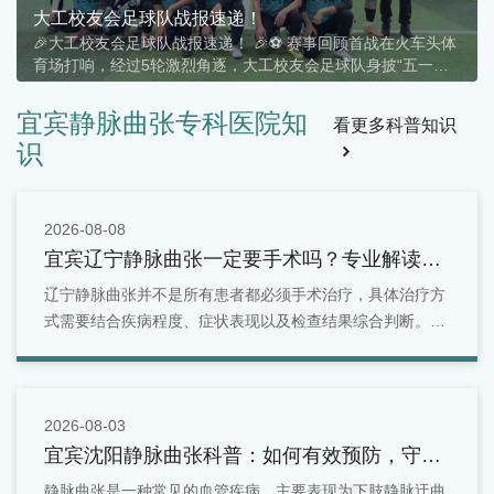
大工校友会足球队战报速递！
🎉大工校友会足球队战报速递！ 🎉⚽ 赛事回顾首战在火车头体
育场打响，经过5轮激烈角逐，大工校友会足球队身披“五一静
脉曲张专科”战袍，以4胜1平的傲人战绩，稳居A组第二！🏆 战
绩一览• ✅ 胜 × 4• ⚖️ 平 × 1• ❌ 负 ×
宜宾静脉曲张专科医院知
看更多科普知识
识
2026-08-08
宜宾辽宁静脉曲张一定要手术吗？专业解读治
疗方式！
辽宁静脉曲张并不是所有患者都必须手术治疗，具体治疗方
式需要结合疾病程度、症状表现以及检查结果综合判断。早
期患者可以通过生活管理和保守治疗进行改善，而症状明显
或病情进展的患者，则可能需要进一步采取微创或手术治
疗。
2026-08-03
宜宾沈阳静脉曲张科普：如何有效预防，守护
你的健康血管
静脉曲张是一种常见的血管疾病，主要表现为下肢静脉迂曲