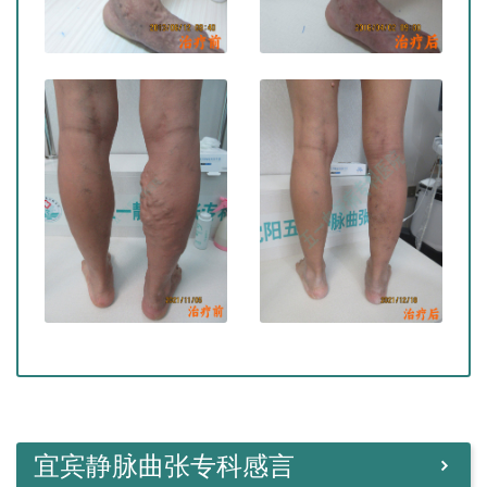
宜宾静脉曲张专科感言