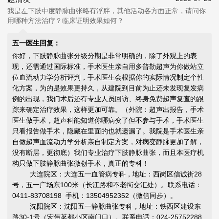
我是左下肢中度静脉曲张略有浮胖，其他活动各方面正常，请问你
用哪种方法治疗？临床证明效果如何？
五一医生回复：
你好，下肢静脉曲张分级分期是非常明确的，除了外观上的表
现，还需通过国际标准，手术医生亲自用多普勒超声为你做站立
位血流动力学分析评判，手术医生会根据你的实际情况制定个性
化方案，为的是效果更持久，从建院到目前为止还未发现复发病
例的出现，我们术后还有专业人员回访、终身免费超声复查的跟
踪来确定治疗效果，这样更加可靠。（外院：超声出报告，手术
医生做手术，超声科能知道你哪病变了但不参与手术，手术医生
只看报告做手术，隐藏在里面的也就遗漏了。我院是手术医生亲
自做超声血流动力学分析亲自制定方案，对病变静脉更加了解，
没有断层，更彻底）我们专业治疗下肢静脉曲张，而且本医疗机
构只做下肢静脉曲张微创手术，真正的专科！
大连院区：大连五一血管病专科，地址：西岗区信诚街28
号，五一广场东100米（长江路和不老街交汇处）。联系电话：
0411-83708198 手机：13504952352（微信同步）。
沈阳院区：沈阳五一静脉曲张专科，地址：铁西区建设东
路30-1号（宏伟茗都小区南门口）。联系电话：024-25752288