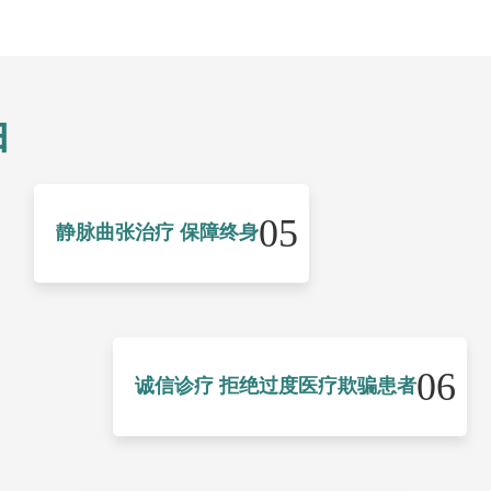
由
05
静脉曲张治疗 保障终身
06
诚信诊疗 拒绝过度医疗欺骗患者