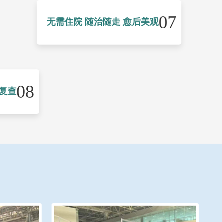
07
无需住院 随治随走 愈后美观
08
复查