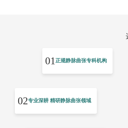
01
正规静脉曲张专科机构
02
专业深耕 精研静脉曲张领域