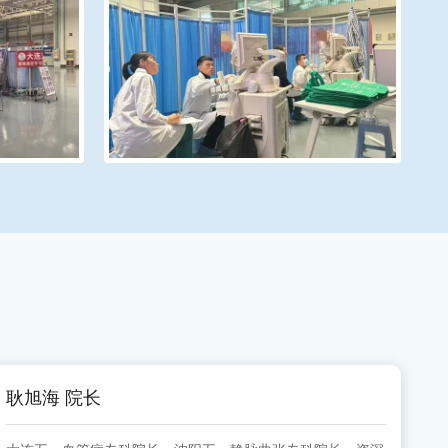
耿旭海 院长