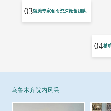
03
留美专家领衔资深微创团队
04
精
乌鲁木齐院内风采