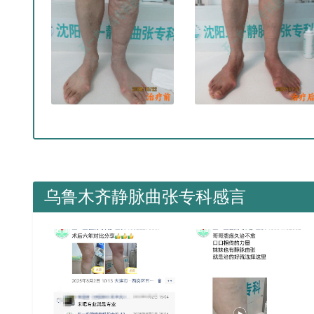
乌鲁木齐静脉曲张专科感言