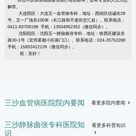
你也可以添加我院微信或打电话咨询，会有专业的人员为您
解答。
大连院区：大连五一血管病专科，地址：西岗区信诚街28
号，五一广场东100米（长江路和不老街交汇处）。联系电话：
0411-83708198 手机：13504952352（微信同步）。
沈阳院区：沈阳五一静脉曲张专科，地址：铁西区建设东
路30-1号（宏伟茗都小区南门口）。联系电话：024-25752288
手机：15802412139（微信同步）。
祝：安好！
万科
大工校友会全明星赛圆满落幕，化环生球队勇夺桂冠！
三沙血管病医院院内要闻
静脉
大连五一血管病专科作为本次全明星赛的合作伙伴，为赛事的
看更多院内要闻
，近
顺利举办提供了大力支持。从赛事筹备阶段的场地协调、医疗
区，
保障方案制定，到比赛期间的现场医疗急救服务，五一血管病
-12-17
2025-12-
普课
专科的专业团队始终坚守在赛场边。
三沙静脉曲张专科医院知
看更多科普知识
识