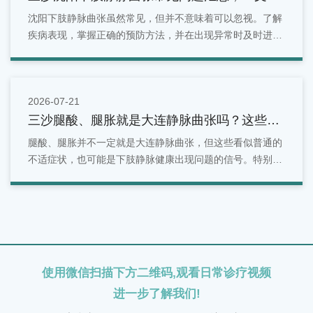
懂
沈阳下肢静脉曲张虽然常见，但并不意味着可以忽视。了解
疾病表现，掌握正确的预防方法，并在出现异常时及时进行
检查，是维护腿部健康的重要方式。对于沈阳地区居民来
说，如果发现腿部出现青筋明显、酸胀疼痛、水肿等情况，
可以选择正规医疗机构进行专业评估。
2026-07-21
三沙腿酸、腿胀就是大连静脉曲张吗？这些症
状别忽视
腿酸、腿胀并不一定就是大连静脉曲张，但这些看似普通的
不适症状，也可能是下肢静脉健康出现问题的信号。特别是
长期站立、久坐、有家族史或年龄增长的人群，更应关注腿
部变化。面对反复出现的腿部酸胀问题，不能简单归因于疲
劳。
使用微信扫描下方二维码,观看日常诊疗视频
进一步了解我们!