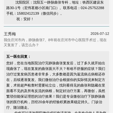
沈阳院区：沈阳五一静脉曲张专科，地址：铁西区建设东
路30-1号（宏伟茗都小区南门口）。联系电话：024-25752288
手机：15802412139（微信同步）。
祝：安好！
2026-07-12
王秀梅
我住庄河市内，静脉曲张7、8年前在庄河市中心医院手术过，现在
又复发了，该怎么办？
五一医生回复：
您好，您在当地医院治疗完静脉曲张复发后，过了多久就开始出
现曲张了，现在复发的曲张面大不大？有啥不舒服的症状？我们
治疗过复发病历患者非常多，大多数都是因为返流病点病根还存
在，后续逐渐复发。我们微创治疗会根据你的实际情况来制定方
案，术前超声检查时需要站立位，找到看得见的曲张和隐藏在里
面看不见的及所有反流的病根，制定好治疗方案，再微创，虽然
繁琐但能
保证理想的治疗效果
！我们是专业微创治疗下肢静脉曲
张的医疗机构，历经20余年的经验积累效果稳定持久。门诊治
疗、随治随走。