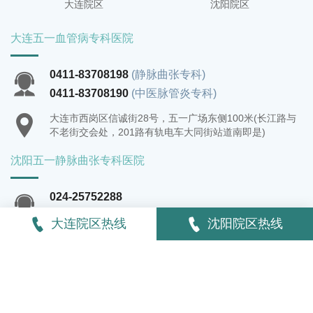
大连院区
沈阳院区
大连五一血管病专科医院
0411-83708198
(静脉曲张专科)
0411-83708190
(中医脉管炎专科)
大连市西岗区信诚街28号，五一广场东侧100米(长江路与
不老街交会处，201路有轨电车大同街站道南即是)
沈阳五一静脉曲张专科医院
024-25752288
024-25762288
大连院区热线
沈阳院区热线
沈阳市铁西区建设东路30-1号(沈阳站西广场南行600米，
建设东路与振工街交汇处，宏伟茗都小区南门口)