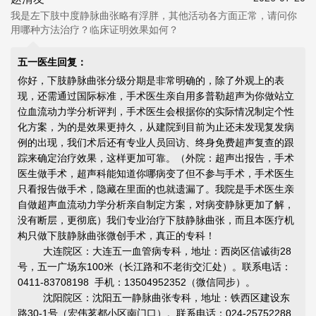
我是左下肢中度静脉曲张略有浮胖，其他活动各方面正常，请问你
用哪种方法治疗？临床证明效果如何？
五一医生回复：
你好，下肢静脉曲张分级分期是非常明确的，除了外观上的表
现，还需通过国际标准，手术医生亲自用多普勒超声为你做站立
位血流动力学分析评判，手术医生会根据你的实际情况制定个性
化方案，为的是效果更持久，从建院到目前为止还未发现复发病
例的出现，我们术后还有专业人员回访、终身免费超声复查的跟
踪来确定治疗效果，这样更加可靠。（外院：超声出报告，手术
医生做手术，超声科能知道你哪病变了但不参与手术，手术医生
只看报告做手术，隐藏在里面的也就遗漏了。我院是手术医生亲
自做超声血流动力学分析亲自制定方案，对病变静脉更加了解，
没有断层，更彻底）我们专业治疗下肢静脉曲张，而且本医疗机
构只做下肢静脉曲张微创手术，真正的专科！
大连院区：大连五一血管病专科，地址：西岗区信诚街28
号，五一广场东100米（长江路和不老街交汇处）。联系电话：
0411-83708198 手机：13504952352（微信同步）。
沈阳院区：沈阳五一静脉曲张专科，地址：铁西区建设东
路30-1号（宏伟茗都小区南门口）。联系电话：024-25752288