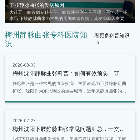
肢静脉曲张的发病原因
大工
大连五一血管病专科主任、血管外科副主任医师、医学硕士杨
🎉大
迅:下肢静脉曲张为常见的周围血管疾病，其发病原因主要分
育场打
以下3类：⑴从事长时间站立及走动或高强度体力劳动及体育
脉曲张
动的人群；⑵家族遗传因素，静脉壁及瓣膜薄弱所致；⑶妊
梅州静脉曲张专科医院知
看更多科普知识
期妇女
识
2026-08-03
梅州沈阳静脉曲张科普：如何有效预防，守护
你的健康血管
静脉曲张是一种常见的血管疾病，主要表现为下肢静脉迂曲
扩张。沈阳作为东北地区的重要城市，近年来静脉曲张的发
病率逐年上升。
2026-07-27
梅州沈阳下肢静脉曲张常见问题汇总，一文看
懂
沈阳下肢静脉曲张虽然常见，但并不意味着可以忽视。了解