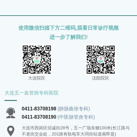
健康和生活质量。
使用微信扫描下方二维码,观看日常诊疗视频
进一步了解我们!
大连院区
沈阳院区
大连五一血管病专科医院
0411-83708198
(静脉曲张专科)
0411-83708190
(中医脉管炎专科)
大连市西岗区信诚街28号，五一广场东侧100米(长江路与
不老街交会处，201路有轨电车大同街站道南即是)