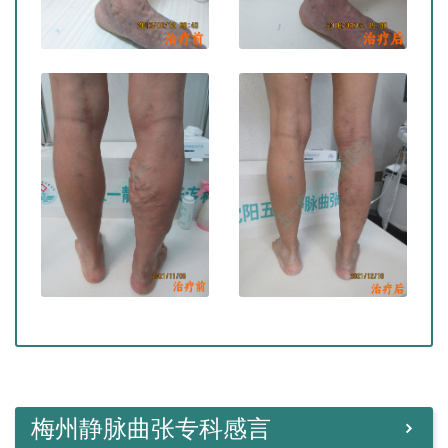
梅州静脉曲张专科感言