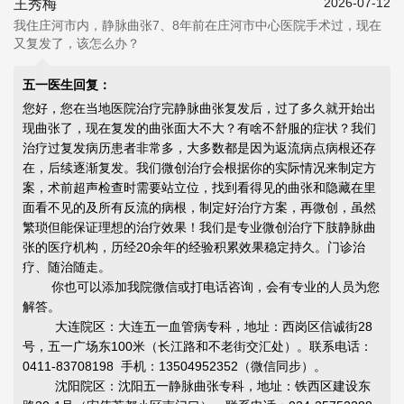
2026-07-12
王秀梅
我住庄河市内，静脉曲张7、8年前在庄河市中心医院手术过，现在
又复发了，该怎么办？
五一医生回复：
您好，您在当地医院治疗完静脉曲张复发后，过了多久就开始出
现曲张了，现在复发的曲张面大不大？有啥不舒服的症状？我们
治疗过复发病历患者非常多，大多数都是因为返流病点病根还存
在，后续逐渐复发。我们微创治疗会根据你的实际情况来制定方
案，术前超声检查时需要站立位，找到看得见的曲张和隐藏在里
面看不见的及所有反流的病根，制定好治疗方案，再微创，虽然
繁琐但能
保证理想的治疗效果
！我们是专业微创治疗下肢静脉曲
张的医疗机构，历经20余年的经验积累效果稳定持久。门诊治
疗、随治随走。
你也可以添加我院微信或打电话咨询，会有专业的人员为您
解答。
大连院区：大连五一血管病专科，地址：西岗区信诚街28
号，五一广场东100米（长江路和不老街交汇处）。联系电话：
0411-83708198 手机：13504952352（微信同步）。
沈阳院区：沈阳五一静脉曲张专科，地址：铁西区建设东