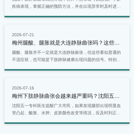
疾病表现，掌握正确的预防方法，并在出现异常时及时进行
检查，是维护腿部健康的重要方式。对于沈阳地区居民来
说，如果发现腿部出现青筋明显、酸胀疼痛、水肿等情况，
可以选择正规医疗机构进行专业评估。
2026-07-21
梅州腿酸、腿胀就是大连静脉曲张吗？这些症
状别忽视
腿酸、腿胀并不一定就是大连静脉曲张，但这些看似普通的
不适症状，也可能是下肢静脉健康出现问题的信号。特别是
长期站立、久坐、有家族史或年龄增长的人群，更应关注腿
部变化。面对反复出现的腿部酸胀问题，不能简单归因于疲
劳。
2026-07-16
梅州下肢静脉曲张会越来越严重吗？沈阳五一
专科医生为您解答！
沈阳五一专科医生提醒广大市民，如果发现腿部出现明显血
管凸起、酸胀、水肿、皮肤颜色改变等情况，应及时到正规
医院就诊，接受专业检查和评估，根据自身病情选择合适的
治疗方案，切勿因症状较轻而长期拖延，以免影响下肢静脉