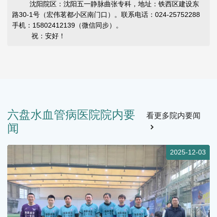
沈阳院区：沈阳五一静脉曲张专科，地址：铁西区建设东
路30-1号（宏伟茗都小区南门口）。联系电话：024-25752288
手机：15802412139（微信同步）。
祝：安好！
六盘水血管病医院院内要
看更多院内要闻
闻
4
2025-12-03