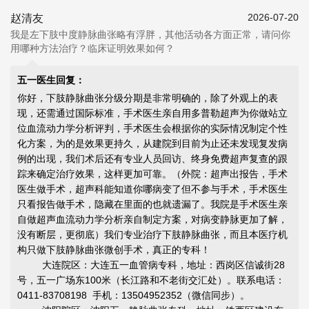
2026-07-20
赵清友
我是左下肢中度静脉曲张略有浮胖，其他活动各方面正常，请问你
用哪种方法治疗？临床证明效果如何？
五一医生回复：
你好，下肢静脉曲张分级分期是非常明确的，除了外观上的表
现，还需通过国际标准，手术医生亲自用多普勒超声为你做站立
位血流动力学分析评判，手术医生会根据你的实际情况制定个性
化方案，为的是效果更持久，从建院到目前为止还未发现复发病
例的出现，我们术后还有专业人员回访、终身免费超声复查的跟
踪来确定治疗效果，这样更加可靠。（外院：超声出报告，手术
医生做手术，超声科能知道你哪病变了但不参与手术，手术医生
只看报告做手术，隐藏在里面的也就遗漏了。我院是手术医生亲
自做超声血流动力学分析亲自制定方案，对病变静脉更加了解，
没有断层，更彻底）我们专业治疗下肢静脉曲张，而且本医疗机
构只做下肢静脉曲张微创手术，真正的专科！
大连院区：大连五一血管病专科，地址：西岗区信诚街28
号，五一广场东100米（长江路和不老街交汇处）。联系电话：
0411-83708198 手机：13504952352（微信同步）。