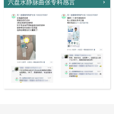
六盘水静脉曲张专科感言