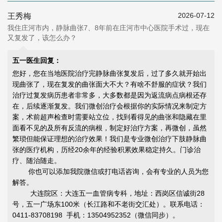
2026-07-12
王秀梅
我住庄河市内，静脉曲张7、8年前在庄河市中心医院手术过，现在
又复发了，该怎么办？
五一医生回复：
您好，您在当地医院治疗完静脉曲张复发后，过了多久就开始出
现曲张了，现在复发的曲张面大不大？有啥不舒服的症状？我们
治疗过复发病历患者非常多，大多数都是因为返流病点病根还存
在，后续逐渐复发。我们微创治疗会根据你的实际情况来制定方
案，术前超声检查时需要站立位，找到看得见的曲张和隐藏在里
面看不见的及所有反流的病根，制定好治疗方案，再微创，虽然
繁琐但能
保证理想的治疗效果
！我们是专业微创治疗下肢静脉曲
张的医疗机构，历经20余年的经验积累效果稳定持久。门诊治
疗、随治随走。
你也可以添加我院微信或打电话咨询，会有专业的人员为您
解答。
大连院区：大连五一血管病专科，地址：西岗区信诚街28
号，五一广场东100米（长江路和不老街交汇处）。联系电话：
0411-83708198 手机：13504952352（微信同步）。