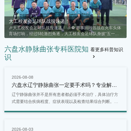
大工校友会足球队战报速递！
🎉大工校友会足球队战报速递！ 🎉⚽ 赛事回顾首战在火车头体
育场打响，经过5轮激烈角逐，大工校友会足球队身披“五一静
脉曲张专科”战袍，以4胜1平的傲人战绩，稳居A组第二！🏆 战
绩一览• ✅ 胜 × 4• ⚖️ 平 × 1• ❌ 负 ×
六盘水静脉曲张专科医院知
看更多科普知识
识
2026-08-08
六盘水辽宁静脉曲张一定要手术吗？专业解读
治疗方式！
辽宁静脉曲张并不是所有患者都必须手术治疗，具体治疗方
式需要结合疾病程度、症状表现以及检查结果综合判断。早
期患者可以通过生活管理和保守治疗进行改善，而症状明显
或病情进展的患者，则可能需要进一步采取微创或手术治
疗。
2026-08-03