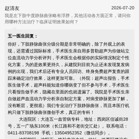
2026-07-20
赵清友
我是左下肢中度静脉曲张略有浮胖，其他活动各方面正常，请问你
用哪种方法治疗？临床证明效果如何？
五一医生回复：
你好，下肢静脉曲张分级分期是非常明确的，除了外观上的表
现，还需通过国际标准，手术医生亲自用多普勒超声为你做站立
位血流动力学分析评判，手术医生会根据你的实际情况制定个性
化方案，为的是效果更持久，从建院到目前为止还未发现复发病
例的出现，我们术后还有专业人员回访、终身免费超声复查的跟
踪来确定治疗效果，这样更加可靠。（外院：超声出报告，手术
医生做手术，超声科能知道你哪病变了但不参与手术，手术医生
只看报告做手术，隐藏在里面的也就遗漏了。我院是手术医生亲
自做超声血流动力学分析亲自制定方案，对病变静脉更加了解，
没有断层，更彻底）我们专业治疗下肢静脉曲张，而且本医疗机
构只做下肢静脉曲张微创手术，真正的专科！
大连院区：大连五一血管病专科，地址：西岗区信诚街28
号，五一广场东100米（长江路和不老街交汇处）。联系电话：
0411-83708198 手机：13504952352（微信同步）。