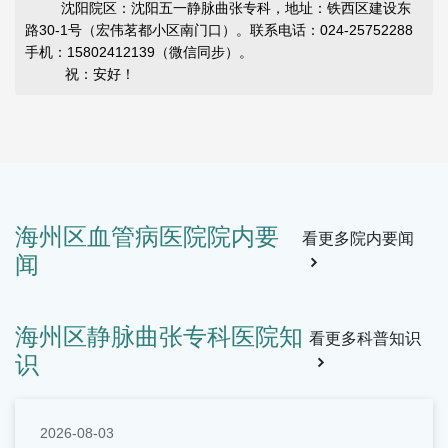
沈阳院区：沈阳五一静脉曲张专科，地址：铁西区建设东
路30-1号（宏伟茗都小区南门口）。联系电话：024-25752288
手机：15802412139（微信同步）。
祝：安好！
海州区血管病医院院内要
看更多院内要闻
荣耀时刻 | 大连五一血管病专科荣获大工校友会双重荣
闻
【大连，2026年1月】 新春伊始，万象更新。大连理工大学大
誉
连校友会2026年会于上周六隆重召开！在这场汇聚大工精英、
共叙校友情谊的年度盛会上，大连五一血管病专科作为"校友之
9
2026-02-03
友"单位，同时荣获"校友之家"双重荣誉称号，倍感荣耀！
海州区静脉曲张专科医院知
看更多科普知识
识
2026-08-03