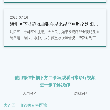
部变化。面对反复出现的腿部酸胀问题，不能简单归因于疲
劳。
2026-07-16
海州区下肢静脉曲张会越来越严重吗？沈阳五
一专科医生为您解答！
沈阳五一专科医生提醒广大市民，如果发现腿部出现明显血
管凸起、酸胀、水肿、皮肤颜色改变等情况，应及时到正规
医院就诊，接受专业检查和评估，根据自身病情选择合适的
治疗方案，切勿因症状较轻而长期拖延，以免影响下肢静脉
健康和生活质量。
使用微信扫描下方二维码,观看日常诊疗视频
进一步了解我们!
大连院区
沈阳院区
大连五一血管病专科医院