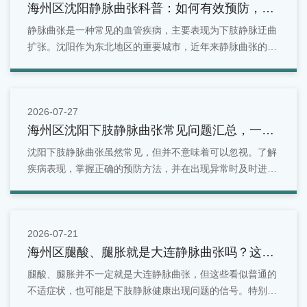
海州区沈阳静脉曲张科普：如何有效预防，守
护你的健康血管
静脉曲张是一种常见的血管疾病，主要表现为下肢静脉迂曲
扩张。沈阳作为东北地区的重要城市，近年来静脉曲张的发
病率逐年上升。
2026-07-27
海州区沈阳下肢静脉曲张常见问题汇总，一文
看懂
沈阳下肢静脉曲张虽然常见，但并不意味着可以忽视。了解
疾病表现，掌握正确的预防方法，并在出现异常时及时进行
检查，是维护腿部健康的重要方式。对于沈阳地区居民来
说，如果发现腿部出现青筋明显、酸胀疼痛、水肿等情况，
可以选择正规医疗机构进行专业评估。
2026-07-21
海州区腿酸、腿胀就是大连静脉曲张吗？这些
症状别忽视
腿酸、腿胀并不一定就是大连静脉曲张，但这些看似普通的
不适症状，也可能是下肢静脉健康出现问题的信号。特别是
长期站立、久坐、有家族史或年龄增长的人群，更应关注腿