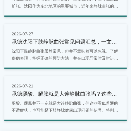
扩张。沈阳作为东北地区的重要城市，近年来静脉曲张的发
病率逐年上升。
2026-07-27
承德沈阳下肢静脉曲张常见问题汇总，一文看
懂
沈阳下肢静脉曲张虽然常见，但并不意味着可以忽视。了解
疾病表现，掌握正确的预防方法，并在出现异常时及时进行
检查，是维护腿部健康的重要方式。对于沈阳地区居民来
说，如果发现腿部出现青筋明显、酸胀疼痛、水肿等情况，
可以选择正规医疗机构进行专业评估。
2026-07-21
承德腿酸、腿胀就是大连静脉曲张吗？这些症
状别忽视
腿酸、腿胀并不一定就是大连静脉曲张，但这些看似普通的
不适症状，也可能是下肢静脉健康出现问题的信号。特别是
长期站立、久坐、有家族史或年龄增长的人群，更应关注腿
部变化。面对反复出现的腿部酸胀问题，不能简单归因于疲