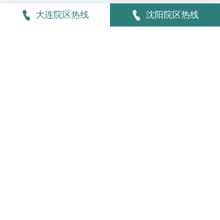
劳。
大连院区热线
沈阳院区热线
使用微信扫描下方二维码,观看日常诊疗视频
进一步了解我们!
沈阳院区
大连院区
大连五一血管病专科医院
0411-83708198
(静脉曲张专科)
0411-83708190
(中医脉管炎专科)
大连市西岗区信诚街28号，五一广场东侧100米(长江路与
不老街交会处，201路有轨电车大同街站道南即是)