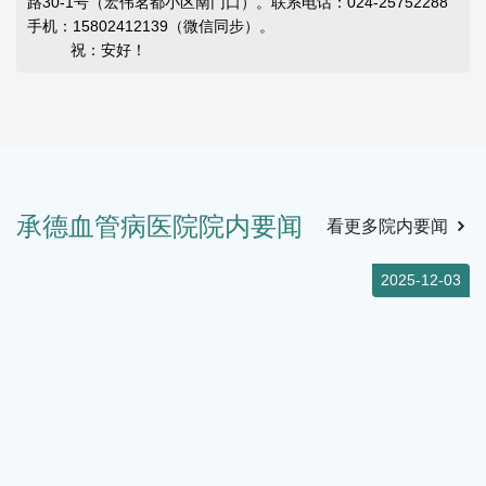
路30-1号（宏伟茗都小区南门口）。联系电话：024-25752288
手机：15802412139（微信同步）。
祝：安好！
承德血管病医院院内要闻
看更多院内要闻
4
2025-12-03