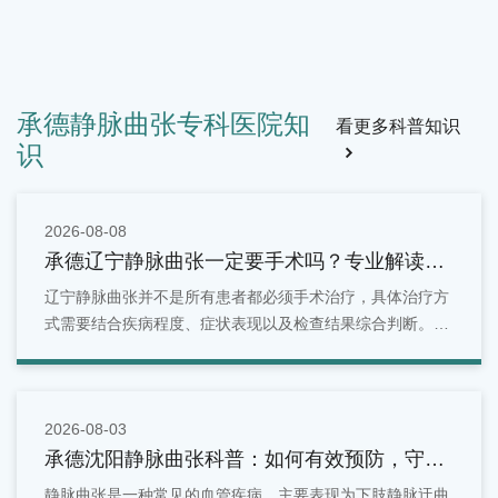
大工校友会足球队战报速递！
🎉大工校友会足球队战报速递！ 🎉⚽ 赛事回顾首战在火车头体
育场打响，经过5轮激烈角逐，大工校友会足球队身披“五一静
脉曲张专科”战袍，以4胜1平的傲人战绩，稳居A组第二！🏆 战
绩一览• ✅ 胜 × 4• ⚖️ 平 × 1• ❌ 负 ×
承德静脉曲张专科医院知
看更多科普知识
识
2026-08-08
承德辽宁静脉曲张一定要手术吗？专业解读治
疗方式！
辽宁静脉曲张并不是所有患者都必须手术治疗，具体治疗方
式需要结合疾病程度、症状表现以及检查结果综合判断。早
期患者可以通过生活管理和保守治疗进行改善，而症状明显
或病情进展的患者，则可能需要进一步采取微创或手术治
疗。
2026-08-03
承德沈阳静脉曲张科普：如何有效预防，守护
你的健康血管
静脉曲张是一种常见的血管疾病，主要表现为下肢静脉迂曲