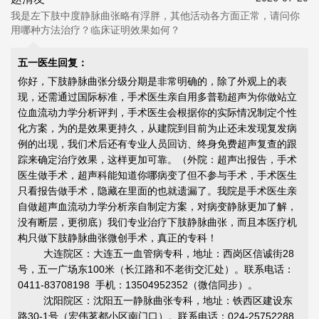
我是左下肢中度静脉曲张略有浮胖，其他活动各方面正常，请问你
用哪种方法治疗？临床证明效果如何？
五一医生回复：
你好，下肢静脉曲张分级分期是非常明确的，除了外观上的表
现，还需通过国际标准，手术医生亲自用多普勒超声为你做站立
位血流动力学分析评判，手术医生会根据你的实际情况制定个性
化方案，为的是效果更持久，从建院到目前为止还未发现复发病
例的出现，我们术后还有专业人员回访、终身免费超声复查的跟
踪来确定治疗效果，这样更加可靠。（外院：超声出报告，手术
医生做手术，超声科能知道你哪病变了但不参与手术，手术医生
只看报告做手术，隐藏在里面的也就遗漏了。我院是手术医生亲
自做超声血流动力学分析亲自制定方案，对病变静脉更加了解，
没有断层，更彻底）我们专业治疗下肢静脉曲张，而且本医疗机
构只做下肢静脉曲张微创手术，真正的专科！
大连院区：大连五一血管病专科，地址：西岗区信诚街28
号，五一广场东100米（长江路和不老街交汇处）。联系电话：
0411-83708198 手机：13504952352（微信同步）。
沈阳院区：沈阳五一静脉曲张专科，地址：铁西区建设东
路30-1号（宏伟茗都小区南门口）。联系电话：024-25752288