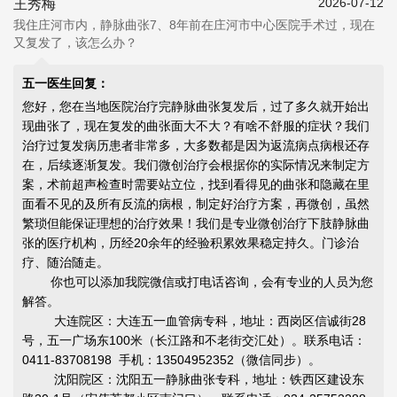
2026-07-12
王秀梅
我住庄河市内，静脉曲张7、8年前在庄河市中心医院手术过，现在
又复发了，该怎么办？
五一医生回复：
您好，您在当地医院治疗完静脉曲张复发后，过了多久就开始出
现曲张了，现在复发的曲张面大不大？有啥不舒服的症状？我们
治疗过复发病历患者非常多，大多数都是因为返流病点病根还存
在，后续逐渐复发。我们微创治疗会根据你的实际情况来制定方
案，术前超声检查时需要站立位，找到看得见的曲张和隐藏在里
面看不见的及所有反流的病根，制定好治疗方案，再微创，虽然
繁琐但能
保证理想的治疗效果
！我们是专业微创治疗下肢静脉曲
张的医疗机构，历经20余年的经验积累效果稳定持久。门诊治
疗、随治随走。
你也可以添加我院微信或打电话咨询，会有专业的人员为您
解答。
大连院区：大连五一血管病专科，地址：西岗区信诚街28
号，五一广场东100米（长江路和不老街交汇处）。联系电话：
0411-83708198 手机：13504952352（微信同步）。
沈阳院区：沈阳五一静脉曲张专科，地址：铁西区建设东